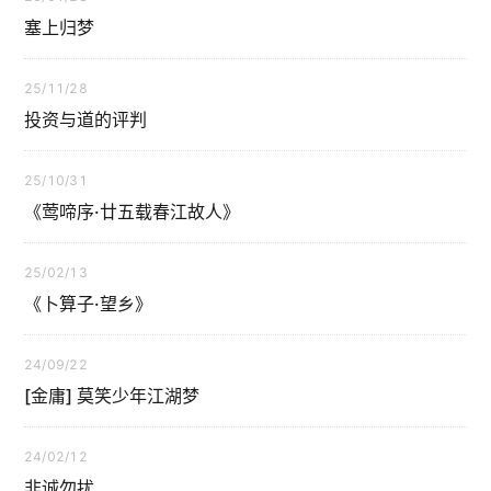
塞上归梦
25/11/28
投资与道的评判
25/10/31
《莺啼序·廿五载春江故人》
25/02/13
《卜算子·望乡》
24/09/22
[金庸] 莫笑少年江湖梦
24/02/12
非诚勿扰