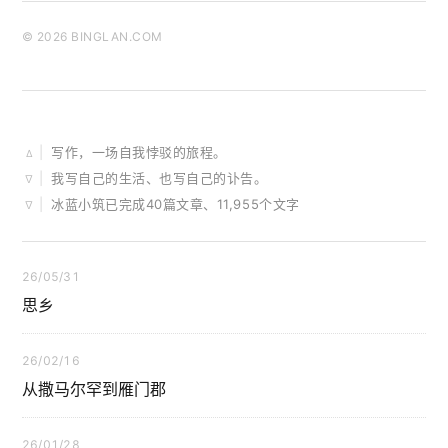
© 2026 BINGLAN.COM
|
写作，一场自我悖驳的旅程。
∆
|
我写自己的生活、也写自己的讣告。
∇
|
冰蓝小筑已完成40篇文章、11,955个文字
∇
26/05/31
思乡
26/02/16
从撒马尔罕到雁门郡
26/01/28