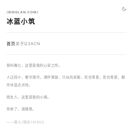
/BINGLAN.COM/
冰蓝小筑
首页
关于
Q3ACN
我叫雁七，这里是我的心安之所。
人过四十，春华落尽，满怀萧瑟，只似风前絮，欢也零星，悲也零星，都
作冰蓝点点怆。
陌生人，这里是我的小窝。
你来了，请随意。
——雁七/微信161800