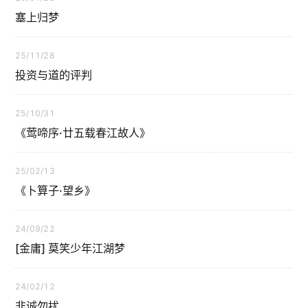
塞上归梦
25/11/28
投资与道的评判
25/10/31
《莺啼序·廿五载春江故人》
25/02/13
《卜算子·望乡》
24/09/22
[金庸] 莫笑少年江湖梦
24/02/12
非诚勿扰