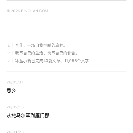
© 2026 BINGLAN.COM
|
写作，一场自我悖驳的旅程。
∆
|
我写自己的生活、也写自己的讣告。
∇
|
冰蓝小筑已完成40篇文章、11,955个文字
∇
26/05/31
思乡
26/02/16
从撒马尔罕到雁门郡
26/01/28