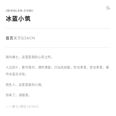
/BINGLAN.COM/
冰蓝小筑
首页
关于
Q3ACN
我叫雁七，这里是我的心安之所。
人过四十，春华落尽，满怀萧瑟，只似风前絮，欢也零星，悲也零星，都
作冰蓝点点怆。
陌生人，这里是我的小窝。
你来了，请随意。
——雁七/微信161800