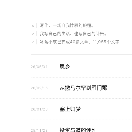
|
写作，一场自我悖驳的旅程。
∆
|
我写自己的生活、也写自己的讣告。
∇
|
冰蓝小筑已完成40篇文章、11,955个文字
∇
思乡
26/05/31
从撒马尔罕到雁门郡
26/02/16
塞上归梦
26/01/28
投资与道的评判
25/11/28