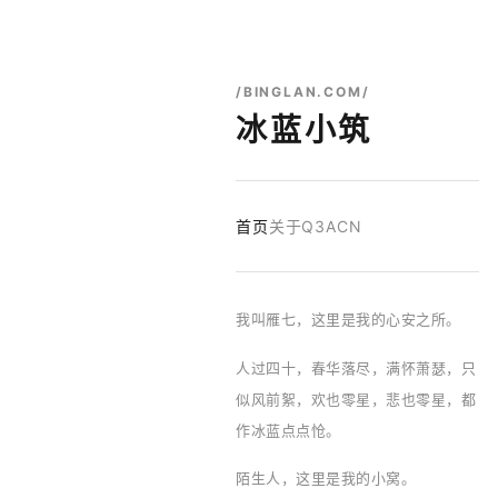
/BINGLAN.COM/
冰蓝小筑
首页
关于
Q3ACN
我叫雁七，这里是我的心安之所。
人过四十，春华落尽，满怀萧瑟，只
似风前絮，欢也零星，悲也零星，都
作冰蓝点点怆。
陌生人，这里是我的小窝。