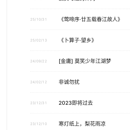
《莺啼序·廿五载春江故人》
25/10/31
《卜算子·望乡》
25/02/13
[金庸] 莫笑少年江湖梦
24/09/22
非诚勿扰
24/02/12
2023即将过去
23/12/31
寒灯纸上，梨花雨凉
23/12/10