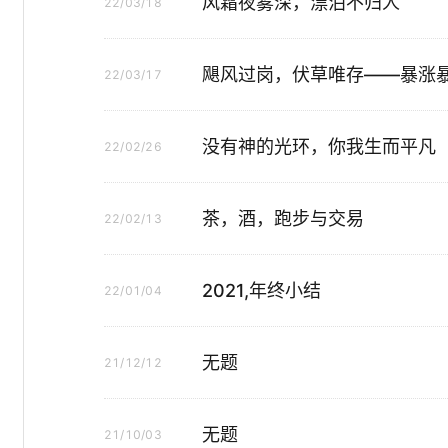
风霜夜雾深，漂泊不归人
22/03/18
飓风过岗，伏草唯存——暴涨
22/03/17
没有神的光环，你我生而平凡
22/02/26
茶，酒，跑步与交易
22/02/13
2021,年终小结
22/01/04
无题
21/12/12
无题
21/10/03