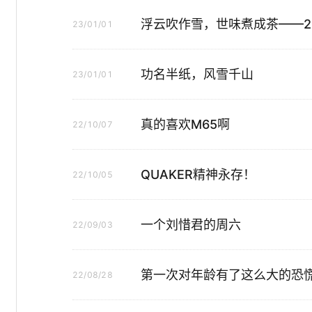
浮云吹作雪，世味煮成茶——2
23/01/01
功名半纸，风雪千山
23/01/01
真的喜欢M65啊
22/10/07
QUAKER精神永存！
22/10/05
一个刘惜君的周六
22/09/03
第一次对年龄有了这么大的恐
22/08/28